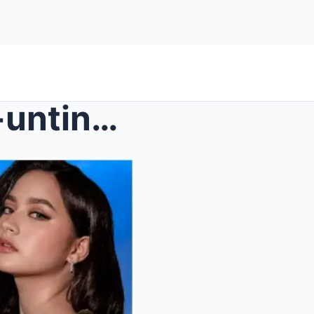
Ang Totoong Buhay at Unti-unting Paghahon sa Tagum...