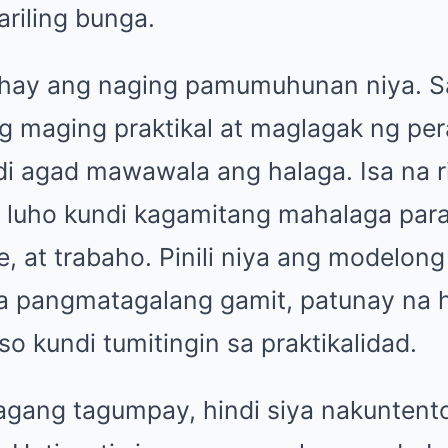
riling bunga.
ahay ang naging pamumuhunan niya. S
g maging praktikal at maglagak ng pe
di agad mawawala ang halaga. Isa na 
 luho kundi kagamitang mahalaga par
e, at trabaho. Pinili niya ang modelon
sa pangmatagalang gamit, patunay na h
 kundi tumitingin sa praktikalidad.
agang tagumpay, hindi siya nakuntento