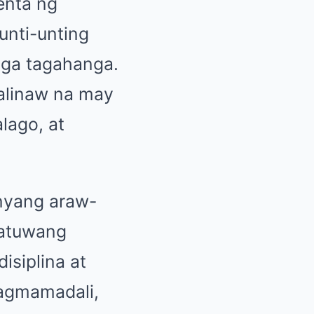
enta ng
unti-unting
mga tagahanga.
malinaw na may
lago, at
nyang araw-
katuwang
isiplina at
nagmamadali,