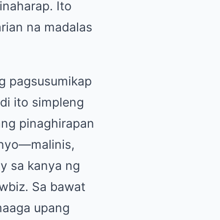
naharap. Ito
arian na madalas
ng pagsusumikap
i ito simpleng
ang pinaghirapan
enyo—malinis,
y sa kanya ng
wbiz. Sa bawat
 maaga upang