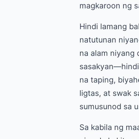
magkaroon ng sa
Hindi lamang b
natutunan niyan
na alam niyang 
sasakyan—hindi
na taping, biyah
ligtas, at swak 
sumusunod sa uso
Sa kabila ng ma