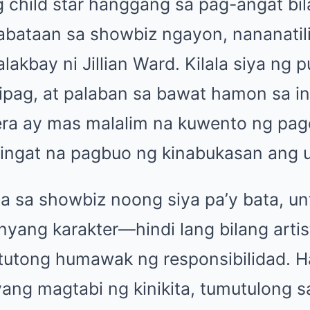
 child star hanggang sa pag-angat bil
kabataan sa showbiz ngayon, nananatil
lakbay ni Jillian Ward. Kilala siya ng p
pag, at palaban sa bawat hamon sa ind
era ay mas malalim na kuwento ng pag
aingat na pagbuo ng kinabukasan ang u
a sa showbiz noong siya pa’y bata, un
yang karakter—hindi lang bilang artis
tutong humawak ng responsibilidad. H
ang magtabi ng kinikita, tumutulong sa