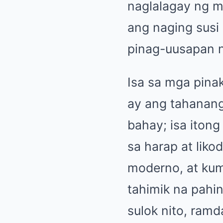
naglalagay ng m
ang naging susi
pinag-uusapan 
Isa sa mga pin
ay ang tahanang
bahay; isa iton
sa harap at liko
moderno, at ku
tahimik na pahi
sulok nito, ra