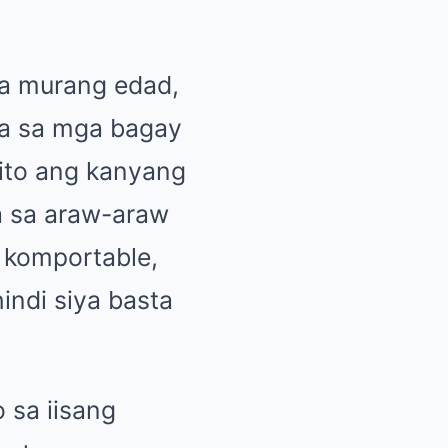
a murang edad,
ra sa mga bagay
rito ang kanyang
a sa araw-araw
g komportable,
indi siya basta
 sa iisang