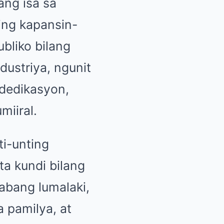
ang isa sa
ing kapansin-
ubliko bilang
ustriya, ngunit
dedikasyon,
miiral.
ti-unting
ta kundi bilang
abang lumalaki,
 pamilya, at