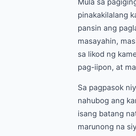
Mula sa pagiging
pinakakilalang 
pansin ang pagla
masayahin, masi
sa likod ng kam
pag-iipon, at m
Sa pagpasok niy
nahubog ang kan
isang batang na
marunong na siy