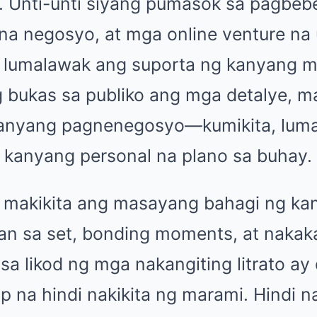
. Unti-unti siyang pumasok sa pagbeb
 na negosyo, at mga online venture na 
g lumalawak ang suporta ng kanyang 
g bukas sa publiko ang mga detalye, 
kanyang pagnenegosyo—kumikita, luma
 kanyang personal na plano sa buhay.
, makikita ang masayang bahagi ng ka
an sa set, bonding moments, at naka
sa likod ng mga nakangiting litrato ay d
p na hindi nakikita ng marami. Hindi 