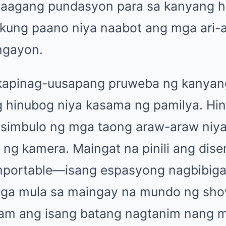
aagang pundasyon para sa kanyang hi
 kung paano niya naabot ang mga ari-
ngayon.
akapinag-uusapang pruweba ng kanya
 hinubog niya kasama ng pamilya. Hind
g simbulo ng mga taong araw-araw niy
d ng kamera. Maingat na pinili ang dis
mportable—isang espasyong nagbibiga
nga mula sa maingay na mundo ng sho
mdam ang isang batang nagtanim nang