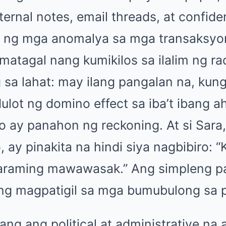
ternal notes, email threads, at confiden
n ng mga anomalya sa mga transaksyo
atagal nang kumikilos sa ilalim ng rad
sa lahat: may ilang pangalan na, kung
ot ng domino effect sa iba’t ibang ah
to ay panahon ng reckoning. At si Sara,
 ay pinakita na hindi siya nagbibiro: 
maraming mawawasak.” Ang simpleng p
ng magpatigil sa mga bumubulong sa p
ang ang political at administrative na