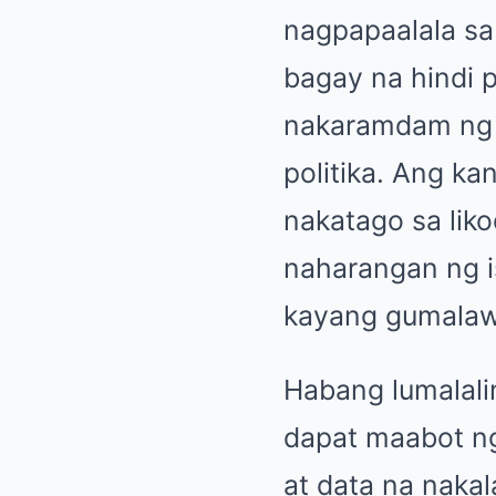
nagpapaalala sa
bagay na hindi 
nakaramdam ng p
politika. Ang k
nakatago sa lik
naharangan ng i
kayang gumalaw 
Habang lumalali
dapat maabot ng
at data na nakal