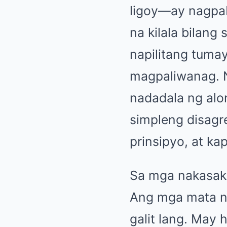
ligoy—ay nagpaba
na kilala bilang
napilitang tuma
magpaliwanag. Ng
nadadala ng alon
simpleng disagr
prinsipyo, at ka
Sa mga nakasaks
Ang mga mata ni
galit lang. May 