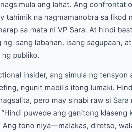
 nagsimula ang lahat. Ang confrontati
 ay tahimik na nagmamanobra sa likod
rap sa mata ni VP Sara. At hindi bast
ng isang labanan, isang sagupaan, a
 ng publiko.
ctional insider, ang simula ng tensyon
iefing, ngunit mabilis itong lumaki. Hi
agsalita, pero may sinabi raw si Sara
 “Hindi puwede ang ganitong klaseng k
” Ang tono niya—malakas, diretso, wal