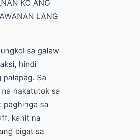
tungkol sa galaw
ksi, hindi
g palapag. Sa
 na nakatutok sa
t paghinga sa
f, kahit na
ang bigat sa