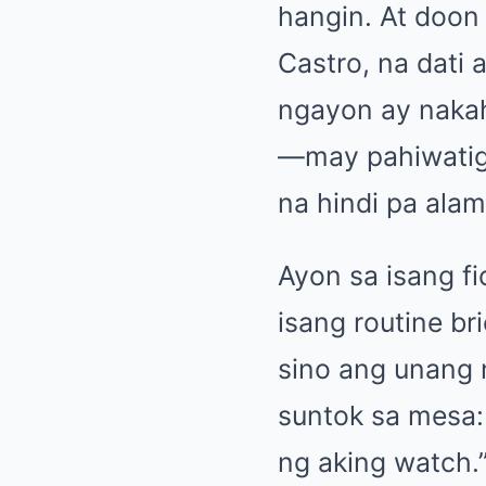
hangin. At doon
Castro, na dati
ngayon ay nakaha
—may pahiwatig 
na hindi pa alam
Ayon sa isang fi
isang routine br
sino ang unang n
suntok sa mesa:
ng aking watch.