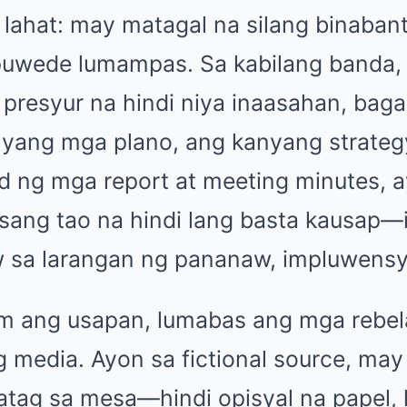
 lahat: may matagal na silang binaba
puwede lumampas. Sa kabilang banda, 
resyur na hindi niya inaasahan, baga
anyang mga plano, ang kanyang strate
od ng mga report at meeting minutes, a
sang tao na hindi lang basta kausap—i
sa larangan ng pananaw, impluwensya
m ang usapan, lumabas ang mga rebel
 media. Ayon sa fictional source, m
atag sa mesa—hindi opisyal na papel, 