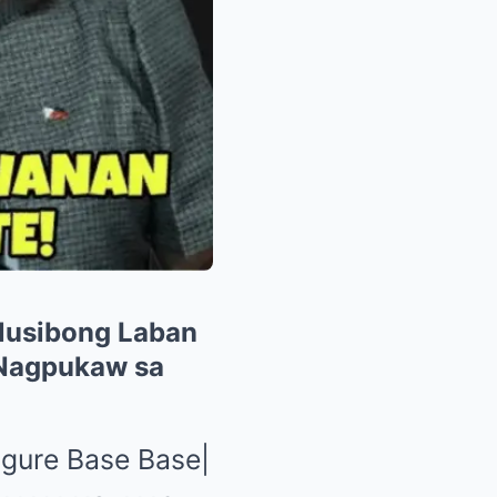
usibong Laban
a Nagpukaw sa