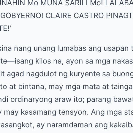
sina nang unang lumabas ang usapan 
rte—isang kilos na, ayon sa mga nakasa
it agad nagdulot ng kuryente sa buon
nto at bintana, may mga mata at tainga
ndi ordinaryong araw ito; parang bawa
ay may kasamang tensyon. Ang mga staf
 kasangkot, ay naramdaman ang kakaib