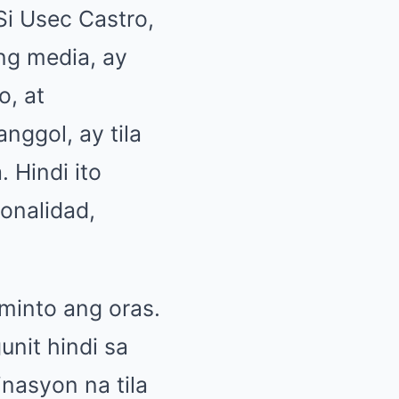
Si Usec Castro,
 ng media, ay
, at
nggol, ay tila
 Hindi ito
onalidad,
minto ang oras.
nit hindi sa
inasyon na tila