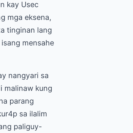
on kay Usec
 ng mga eksena,
a tinginan lang
t isang mensahe
 ay nangyari sa
ndi malinaw kung
 na parang
ur4p sa ilalim
ang paliguy-