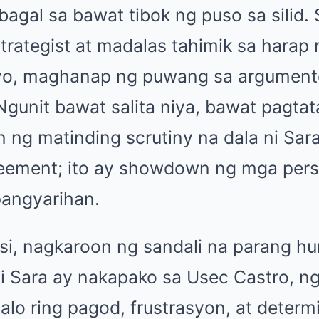
gal sa bawat tibok ng puso sa silid. 
 strategist at madalas tahimik sa harap
yo, maghanap ng puwang sa argumento
unit bawat salita niya, bawat pagtata
 ng matinding scrutiny na dala ni Sara.
eement; ito ay showdown ng mga pers
pangyarihan.
i, nagkaroon ng sandali na parang hu
 Sara ay nakapako sa Usec Castro, ngu
halo ring pagod, frustrasyon, at determ