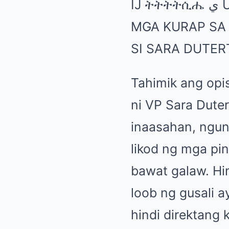
Tahimik ang opi
ni VP Sara Dute
inaasahan, ngun
likod ng mga pi
bawat galaw. Hi
loob ng gusali 
hindi direktang