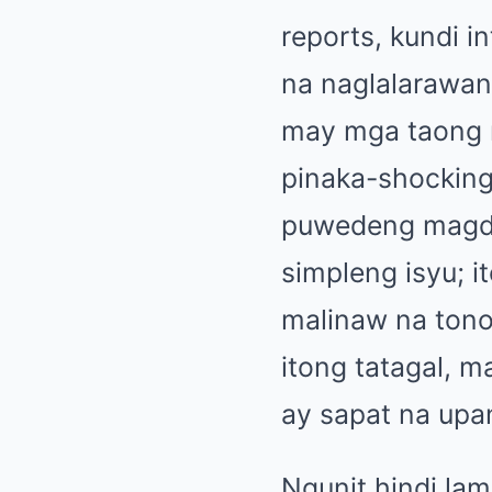
reports, kundi in
na naglalarawa
may mga taong m
pinaka-shocking 
puwedeng magdul
simpleng isyu; i
malinaw na tono,
itong tatagal, 
ay sapat na upa
Ngunit hindi lam