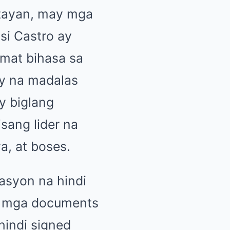
ntayan, may mga
si Castro ay
mat bihasa sa
gy na madalas
y biglang
sang lider na
, at boses.
asyon na hindi
ay mga documents
hindi signed