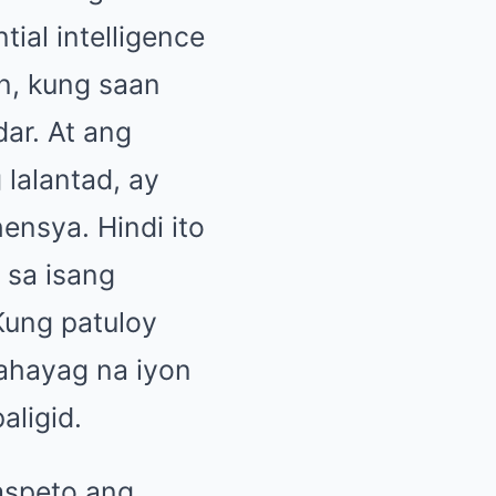
tial intelligence
n, kung saan
ar. At ang
 lalantad, ay
ensya. Hindi ito
 sa isang
“Kung patuloy
ahayag na iyon
aligid.
 aspeto ang