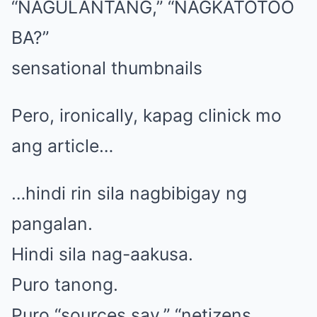
“NAGULANTANG,” “NAGKATOTOO
BA?”
sensational thumbnails
Pero, ironically, kapag clinick mo
ang article…
…hindi rin sila nagbibigay ng
pangalan.
Hindi sila nag-aakusa.
Puro tanong.
Puro “sources say,” “netizens