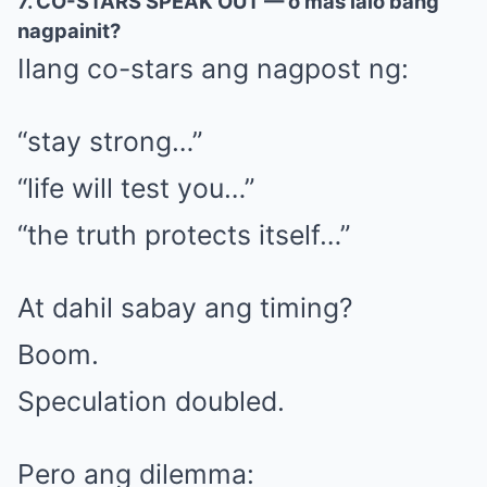
7. CO-STARS SPEAK OUT — o mas lalo bang
nagpainit?
Ilang co-stars ang nagpost ng:
“stay strong…”
“life will test you…”
“the truth protects itself…”
At dahil sabay ang timing?
Boom.
Speculation doubled.
Pero ang dilemma: