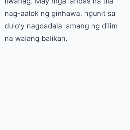
liwanag. May mga landas na tila
nag-aalok ng ginhawa, ngunit sa
dulo’y nagdadala lamang ng dilim
na walang balikan.