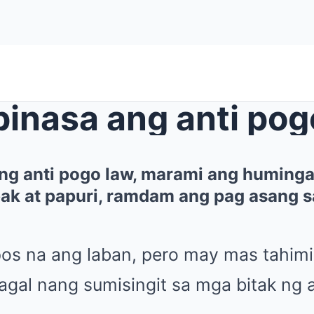
ng anti pogo law, marami ang huming
ak at papuri, ramdam ang pag asang 
pos na ang laban, pero may mas tahimi
gal nang sumisingit sa mga bitak ng a