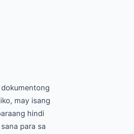
a dokumentong
liko, may isang
paraang hindi
 sana para sa