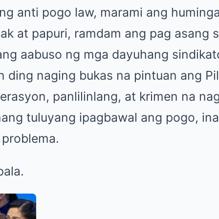
ng anti pogo law, marami ang huming
ak at papuri, ramdam ang pag asang 
ng aabuso ng mga dayuhang sindikato
n ding naging bukas na pintuan ang Pil
erasyon, panlilinlang, at krimen na n
ang tuluyang ipagbawal ang pogo, in
 problema.
pala.