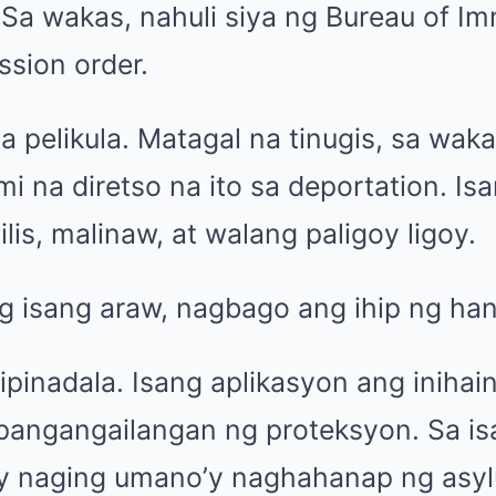
Sa wakas, nahuli siya ng Bureau of Im
ssion order.
 pelikula. Matagal na tinugis, sa waka
i na diretso na ito sa deportation. I
is, malinaw, at walang paligoy ligoy.
g isang araw, nagbago ang ihip ng han
ipinadala. Isang aplikasyon ang inihain
pangangailangan ng proteksyon. Sa isa
ay naging umano’y naghahanap ng asy