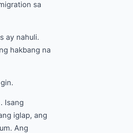
migration sa
s ay nahuli.
sang hakbang na
gin.
. Isang
ng iglap, ang
lum. Ang