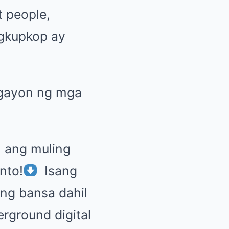
 people,
gkupkop ay
ngayon ng mga
 ang muling
nto!
Isang
ng bansa dahil
erground digital