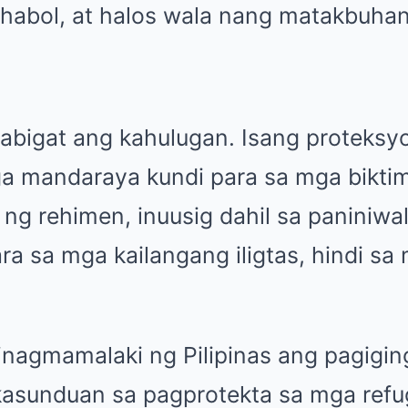
ahabol, at halos wala nang matakbuhan
mabigat ang kahulugan. Isang proteksyo
ga mandaraya kundi para sa mga bikti
ng rehimen, inuusig dahil sa paniniwala
ra sa mga kailangang iligtas, hindi sa
inagmamalaki ng Pilipinas ang pagigin
asunduan sa pagprotekta sa mga refu