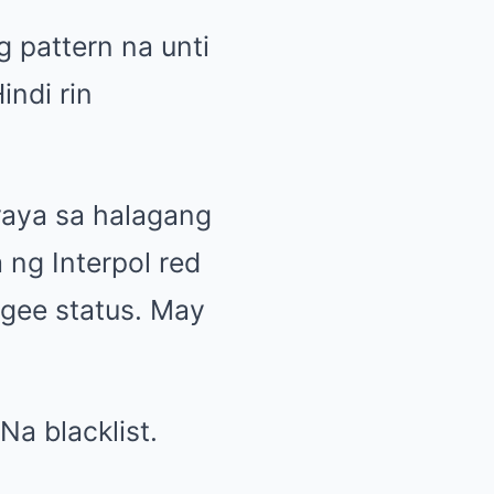
 pattern na unti
indi rin
raya sa halagang
 ng Interpol red
ugee status. May
Na blacklist.