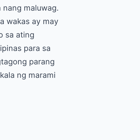
a nang maluwag.
sa wakas ay may
 sa ating
ipinas para sa
agtagong parang
akala ng marami