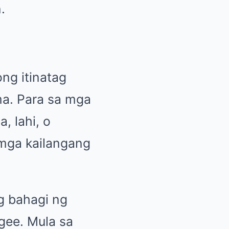
.
ng itinatag
ma. Para sa mga
, lahi, o
 mga kailangang
g bahagi ng
gee. Mula sa