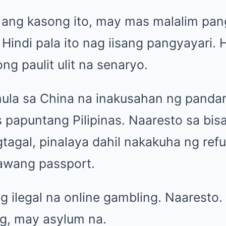
 ang kasong ito, may mas malalim pang
 Hindi pala ito nag iisang pangyayari. H
ong paulit ulit na senaryo.
ula sa China na inakusahan ng panda
papuntang Pilipinas. Naaresto sa bisa
gtagal, pinalaya dahil nakakuha ng ref
awang passport.
g ilegal na online gambling. Naaresto. 
g, may asylum na.