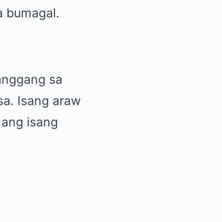
la bumagal.
hanggang sa
a. Isang araw
 ang isang