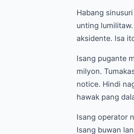
Habang sinusuri
unting lumilitaw.
aksidente. Isa it
Isang pugante m
milyon. Tumakas 
notice. Hindi na
hawak pang dal
Isang operator n
Isang buwan lan