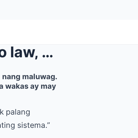
Noong ipinasa ang anti pogo law, marami ang huming...
a nang maluwag.
sa wakas ay may
k palang
ting sistema.”