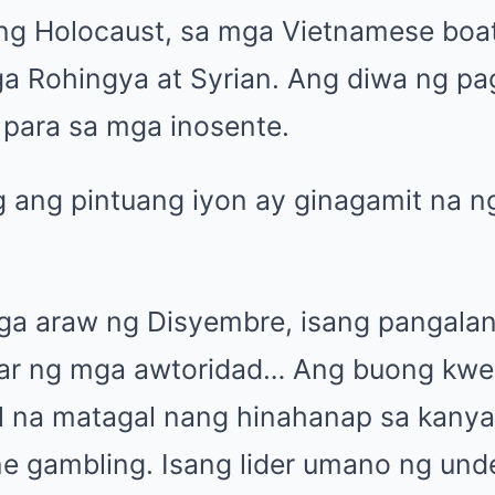
g Holocaust, sa mga Vietnamese boat
 Rohingya at Syrian. Ang diwa ng pa
 para sa mga inosente.
 ang pintuang iyon ay ginagamit na 
a araw ng Disyembre, isang pangalan
dar ng mga awtoridad… Ang buong kwe
l na matagal nang hinahanap sa kanya
ine gambling. Isang lider umano ng und