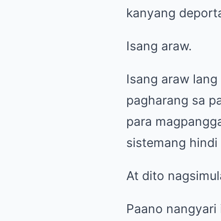
kanyang deportat
Isang araw.
Isang araw lang
pagharang sa pa
para magpanggap
sistemang hindi
At dito nagsim
Paano nangyari 