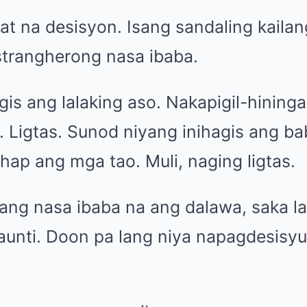
at na desisyon. Isang sandaling kaila
strangherong nasa ibaba.
is ang lalaking aso. Nakapigil-hininga
o. Ligtas. Sunod niyang inihagis ang b
ap ang mga tao. Muli, naging ligtas.
ang nasa ibaba na ang dalawa, saka l
unti. Doon pa lang niya napagdesisyun