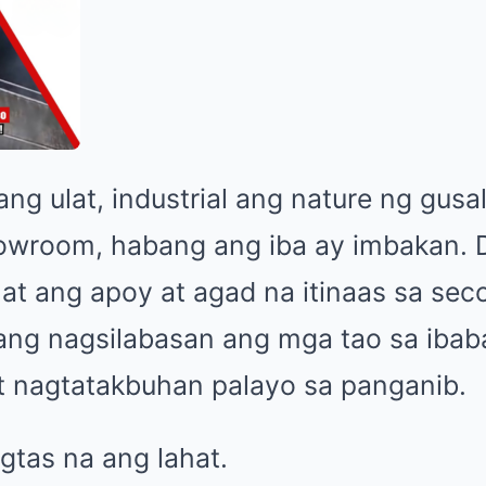
g ulat, industrial ang nature ng gusali
howroom, habang ang iba ay imbakan. Da
lat ang apoy at agad na itinaas sa se
isang nagsilabasan ang mga tao sa ibab
t nagtatakbuhan palayo sa panganib.
igtas na ang lahat.