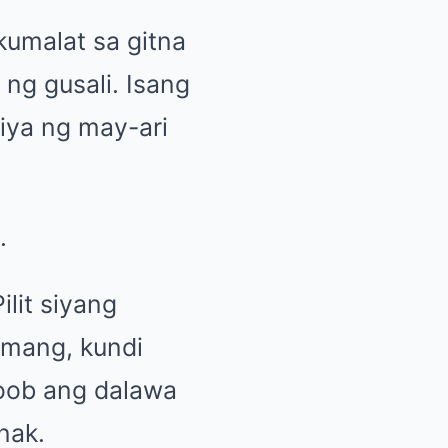
kumalat sa gitna
ng gusali. Isang
iya ng may-ari
.
lit siyang
lamang, kundi
oob ang dalawa
nak.