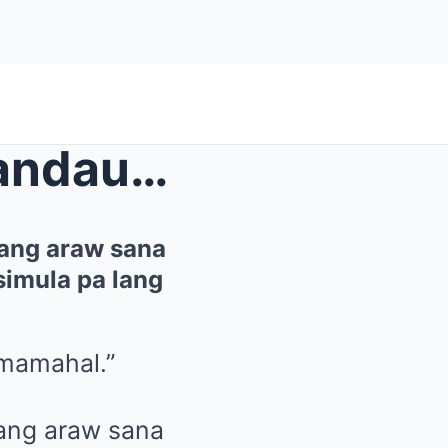
Miyerkules ng umaga sa Mandaue City, Cebu. Karaniw...
ang araw sana
simula pa lang
mamahal.”
ang araw sana