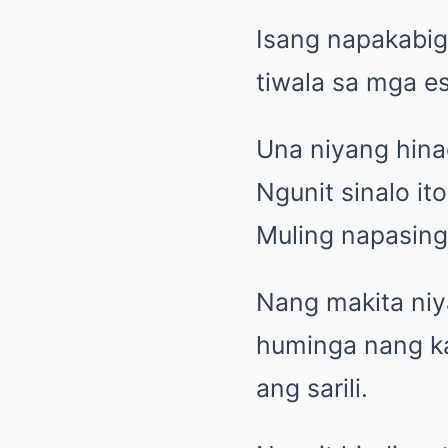
Isang napakabig
tiwala sa mga e
Una niyang hinag
Ngunit sinalo it
Muling napasingh
Nang makita niy
huminga nang ka
ang sarili.