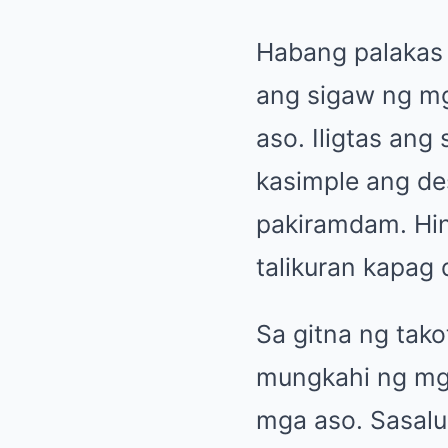
Habang palakas n
ang sigaw ng mg
aso. Iligtas ang
kasimple ang de
pakiramdam. Hind
talikuran kapag 
Sa gitna ng tako
mungkahi ng mg
mga aso. Sasaluh