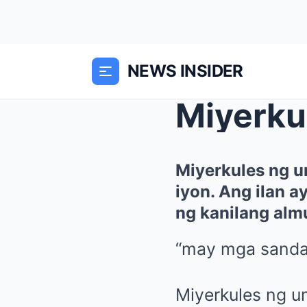
NEWS INSIDER
Miyerkules ng u
iyon. Ang ilan a
ng kanilang alm
“may mga sanda
Miyerkules ng u