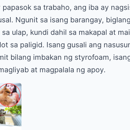
y papasok sa trabaho, ang iba ay nagsi
sal. Ngunit sa isang barangay, biglan
il sa ulap, kundi dahil sa makapal at ma
ot sa paligid. Isang gusali ang nasusu
mit bilang imbakan ng styrofoam, isan
 magliyab at magpalala ng apoy.