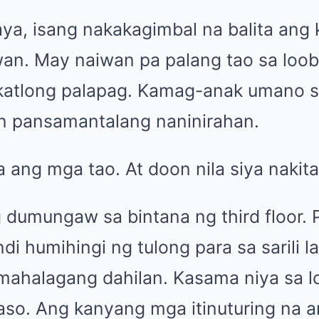
a, isang nakakagimbal na balita ang 
wan. May naiwan pa palang tao sa loob 
katlong palapag. Kamag-anak umano s
on pansamantalang naninirahan.
 ang mga tao. At doon nila siya nakita
dumungaw sa bintana ng third floor. Pi
di humihingi ng tulong para sa sarili 
ahalagang dahilan. Kasama niya sa l
aso. Ang kanyang mga itinuturing na a