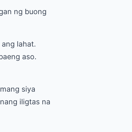
ngan ng buong
 ang lahat.
abaeng aso.
amang siya
ang iligtas na