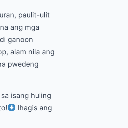
an, paulit-ulit
 na ang mga
indi ganoon
p, alam nila ang
y na pwedeng
 sa isang huling
o!
Ihagis ang