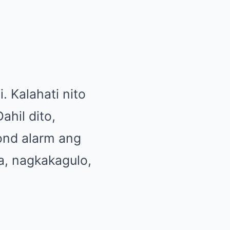
. Kalahati nito
hil dito,
cond alarm ang
a, nagkakagulo,