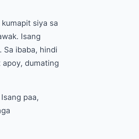
 kumapit siya sa
hawak. Isang
 Sa ibaba, hindi
t apoy, dumating
 Isang paa,
mga