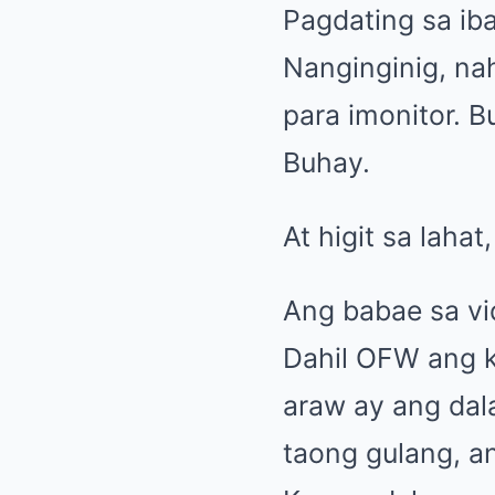
Pagdating sa ib
Nanginginig, nah
para imonitor. Bu
Buhay.
At higit sa lah
Ang babae sa vid
Dahil OFW ang k
araw ay ang dal
taong gulang, an