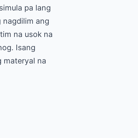
simula pa lang
g nagdilim ang
itim na usok na
nog. Isang
g materyal na