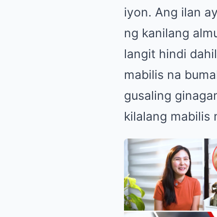
iyon. Ang ilan a
ng kanilang almu
langit hindi dah
mabilis na bumal
gusaling ginaga
kilalang mabilis