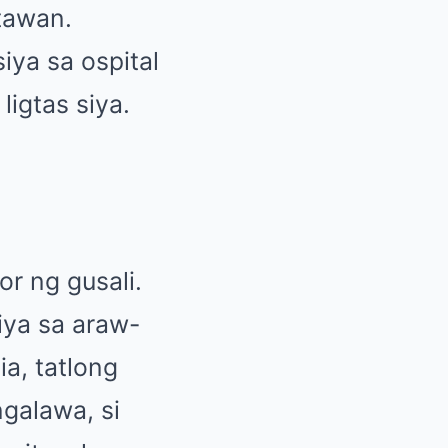
tawan.
iya sa ospital
ligtas siya.
or ng gusali.
ya sa araw-
a, tatlong
ngalawa, si