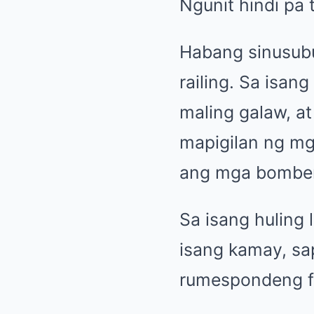
Ngunit hindi pa
Habang sinusubu
railing. Sa isan
maling galaw, at
mapigilan ng mg
ang mga bomber
Sa isang huling 
isang kamay, sa
rumespondeng fir