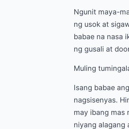
Ngunit maya-may
ng usok at siga
babae na nasa i
ng gusali at do
Muling tumingala
Isang babae ang 
nagsisenyas. Hin
may ibang mas m
niyang alagang 