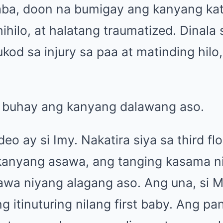
aba, doon na bumigay ang kanyang ka
ihilo, at halatang traumatized. Dinala s
kod sa injury sa paa at matinding hilo, 
at, buhay ang kanyang dalawang aso.
eo ay si Imy. Nakatira siya sa third flo
anyang asawa, ang tanging kasama ni
awa niyang alagang aso. Ang una, si Mi
g itinuturing nilang first baby. Ang pa