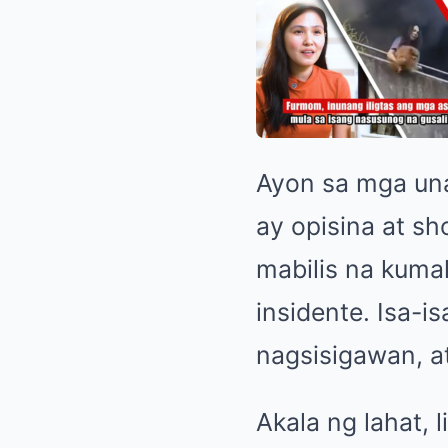
Ayon sa mga unan
ay opisina at s
mabilis na kuma
insidente. Isa-
nagsisigawan, a
Akala ng lahat, l