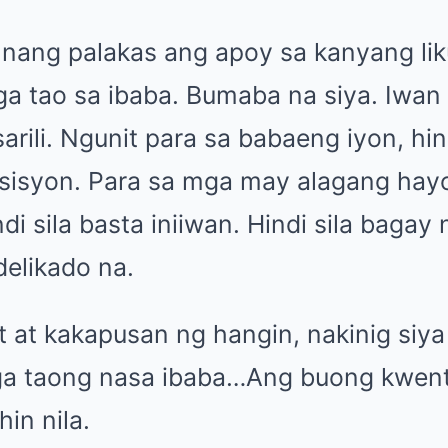
ang palakas ang apoy sa kanyang likur
a tao sa ibaba. Bumaba na siya. Iwan
 sarili. Ngunit para sa babaeng iyon, h
sisyon. Para sa mga may alagang hayo
i sila basta iniiwan. Hindi sila baga
delikado na.
t at kakapusan ng hangin, nakinig siya
a taong nasa ibaba…Ang buong kwent
in nila.