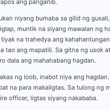
 tapos ang panganib.
kan niyang bumaba sa gilid ng gusali,
g iglap, muntik na siyang mawalan ng 
 tiyak na trahedya ang kahahantungan.
a tao ang mapatili. Sa gitna ng usok a
o dala ang mahahabang hagdan.
lakas ng loob, inabot niya ang hagdan.
pat na para makaligtas. Sa tulong ng 
e officer, ligtas siyang nakababa.