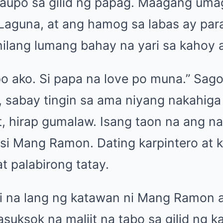
aupo sa gilid ng papag. Maagang umag
Laguna, at ang hamog sa labas ay pa
ilang lumang bahay na yari sa kahoy a
po ako. Si papa na love po muna.” Sago
, sabay tingin sa ama niyang nakahiga
t, hirap gumalaw. Isang taon na ang na
si Mang Ramon. Dating karpintero at ki
t palabirong tatay.
i na lang ng katawan ni Mang Ramon 
suksok na maliit na tabo sa gilid ng 