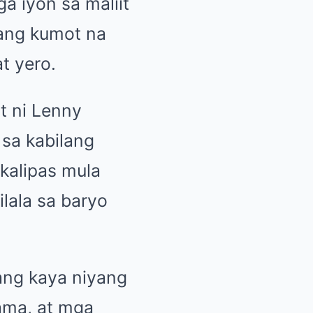
a iyon sa maliit
rang kumot na
t yero.
t ni Lenny
 sa kabilang
kalipas mula
lala sa baryo
ang kaya niyang
kama, at mga