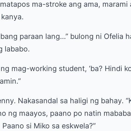
o matapos ma-stroke ang ama, marami 
 kanya.
ibang paraan lang…” bulong ni Ofelia 
 lababo.
g mag-working student, ‘ba? Hindi k
amin.”
enny. Nakasandal sa haligi ng bahay. “
ho ng maayos, paano po natin mabab
? Paano si Miko sa eskwela?”