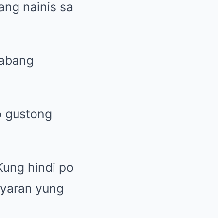
ang nainis sa
habang
o gustong
Kung hindi po
ayaran yung