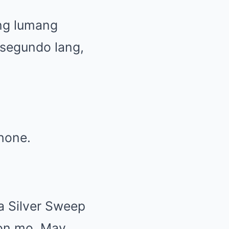
ng lumang
 segundo lang,
hone.
sa Silver Sweep
ion mo. May