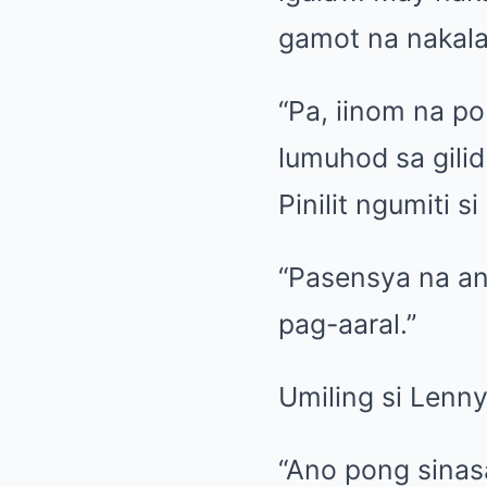
gamot na nakala
“Pa, iinom na p
lumuhod sa gili
Pinilit ngumiti 
“Pasensya na ana
pag-aaral.”
Umiling si Lenny
“Ano pong sinas