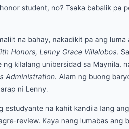
honor student, no? Tsaka babalik pa p
maliit na bahay, nakadikit pa ang lum
ith Honors, Lenny Grace Villalobos.
Sa 
 ng kilalang unibersidad sa Maynila, n
s Administration.
Alam ng buong bary
arap ni Lenny.
g estudyante na kahit kandila lang ang 
 pagre-review. Kaya nang lumabas ang 