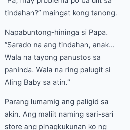
“Pa, may problema po ba ulit sa
tindahan?” maingat kong tanong.
Napabuntong-hininga si Papa.
“Sarado na ang tindahan, anak…
Wala na tayong panustos sa
paninda. Wala na ring palugit si
Aling Baby sa atin.”
Parang lumamig ang paligid sa
akin. Ang maliit naming sari-sari
store ang pinagkukunan ko ng