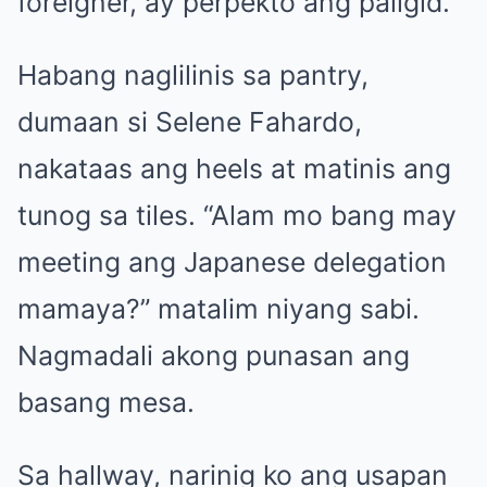
foreigner, ay perpekto ang paligid.
Habang naglilinis sa pantry,
dumaan si Selene Fahardo,
nakataas ang heels at matinis ang
tunog sa tiles. “Alam mo bang may
meeting ang Japanese delegation
mamaya?” matalim niyang sabi.
Nagmadali akong punasan ang
basang mesa.
Sa hallway, narinig ko ang usapan