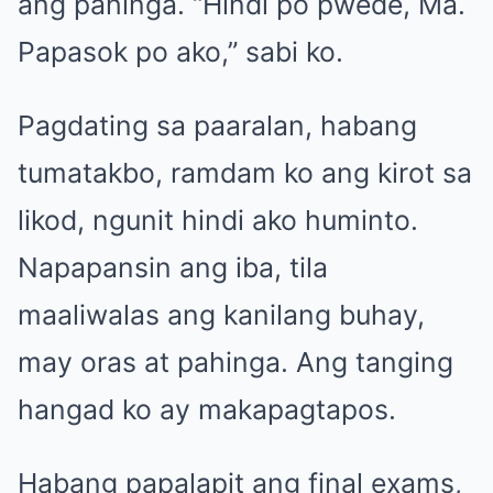
ang pahinga. “Hindi po pwede, Ma.
Papasok po ako,” sabi ko.
Pagdating sa paaralan, habang
tumatakbo, ramdam ko ang kirot sa
likod, ngunit hindi ako huminto.
Napapansin ang iba, tila
maaliwalas ang kanilang buhay,
may oras at pahinga. Ang tanging
hangad ko ay makapagtapos.
Habang papalapit ang final exams,