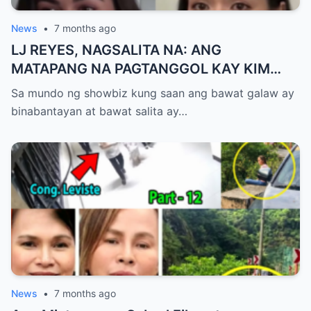
News
•
7 months ago
LJ REYES, NAGSALITA NA: ANG
MATAPANG NA PAGTANGGOL KAY KIM
CHUI AT ANG REBELASYON TUNGKOL
Sa mundo ng showbiz kung saan ang bawat galaw ay
KAY AKI
binabantayan at bawat salita ay…
News
•
7 months ago