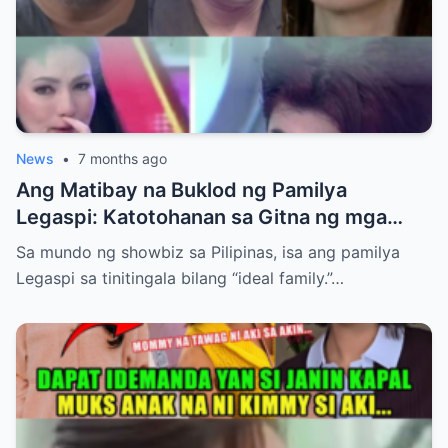
News
•
7 months ago
Ang Matibay na Buklod ng Pamilya
Legaspi: Katotohanan sa Gitna ng mga
Pagsubok at Mapanirang Usap-usapan
Sa mundo ng showbiz sa Pilipinas, isa ang pamilya
Legaspi sa tinitingala bilang “ideal family.”…