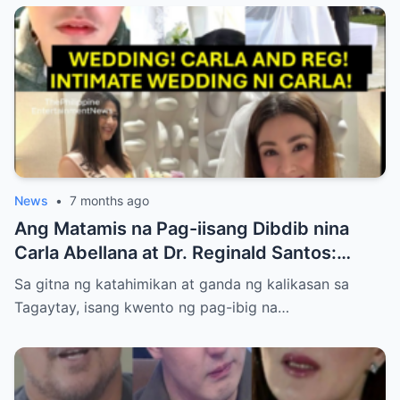
News
•
7 months ago
Ang Matamis na Pag-iisang Dibdib nina
Carla Abellana at Dr. Reginald Santos:
Isang Kwento ng ‘Full Circle’ ng Pag-ibig
Sa gitna ng katahimikan at ganda ng kalikasan sa
Tagaytay, isang kwento ng pag-ibig na…