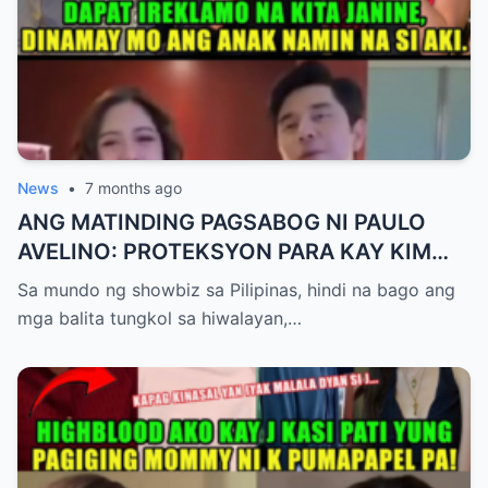
News
•
7 months ago
ANG MATINDING PAGSABOG NI PAULO
AVELINO: PROTEKSYON PARA KAY KIM
CHIU AT ANG ‘EKSENA’ NI JANINE
Sa mundo ng showbiz sa Pilipinas, hindi na bago ang
GUTIERREZ
mga balita tungkol sa hiwalayan,…