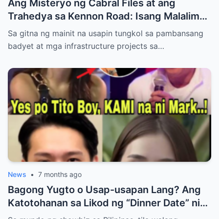
Ang Misteryo ng Cabral Files at ang
Trahedya sa Kennon Road: Isang Malalim
na Pagsusuri
Sa gitna ng mainit na usapin tungkol sa pambansang
badyet at mga infrastructure projects sa…
News
•
7 months ago
Bagong Yugto o Usap-usapan Lang? Ang
Katotohanan sa Likod ng “Dinner Date” nina
Kathryn Bernardo at Mayor Mark Alcala