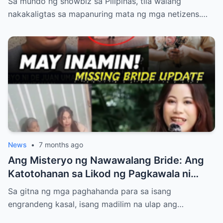
Sa mundo ng showbiz sa Pilipinas, tila walang
nakakaligtas sa mapanuring mata ng mga netizens.…
News
•
7 months ago
Ang Misteryo ng Nawawalang Bride: Ang
Katotohanan sa Likod ng Pagkawala ni
Sherra Montero de Juan
Sa gitna ng mga paghahanda para sa isang
engrandeng kasal, isang madilim na ulap ang…