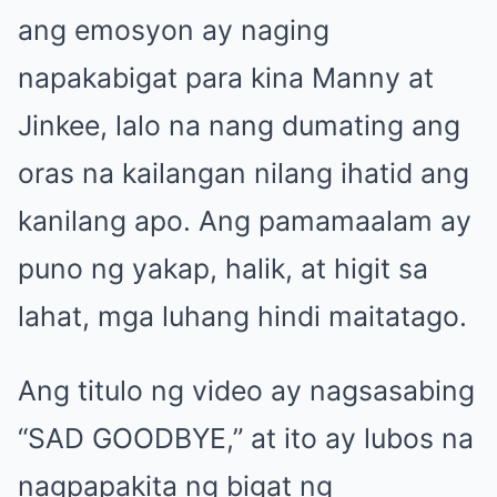
ang emosyon ay naging
napakabigat para kina Manny at
Jinkee, lalo na nang dumating ang
oras na kailangan nilang ihatid ang
kanilang apo. Ang pamamaalam ay
puno ng yakap, halik, at higit sa
lahat, mga luhang hindi maitatago.
Ang titulo ng video ay nagsasabing
“SAD GOODBYE,” at ito ay lubos na
nagpapakita ng bigat ng