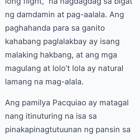
long flight,” na nagdagdag sa bigat
ng damdamin at pag-aalala. Ang
paghahanda para sa ganito
kahabang paglalakbay ay isang
malaking hakbang, at ang mga
magulang at lolo’t lola ay natural
lamang na mag-alala.
Ang pamilya Pacquiao ay matagal
nang itinuturing na isa sa
pinakapinagtutuunan ng pansin sa