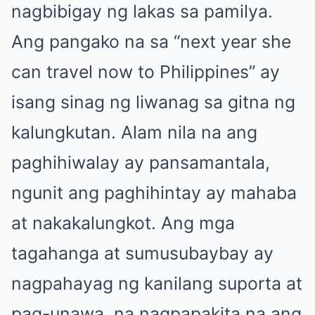
nagbibigay ng lakas sa pamilya.
Ang pangako na sa “next year she
can travel now to Philippines” ay
isang sinag ng liwanag sa gitna ng
kalungkutan. Alam nila na ang
paghihiwalay ay pansamantala,
ngunit ang paghihintay ay mahaba
at nakakalungkot. Ang mga
tagahanga at sumusubaybay ay
nagpahayag ng kanilang suporta at
pag-unawa, na nagpapakita na ang