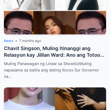
News
•
7 months ago
Chavit Singson, Muling Itinanggi ang
Relasyon kay Jillian Ward: Ano ang Totoo
sa Lumalalang Chismis sa Social Media?
Muling Panawagan ng Linaw sa ShowbizMuling
napasama sa balita ang dating Ilocos Sur Governor
na…