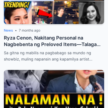
News
•
7 months ago
Ryza Cenon, Nakitang Personal na
Nagbebenta ng Preloved Items—Talaga
bang Naghihirap o Simpleng Side Hustle
Sa gitna ng mabilis na pagbabago sa mundo ng
Lang?
showbiz, muling napansin ang kapamilya artist…