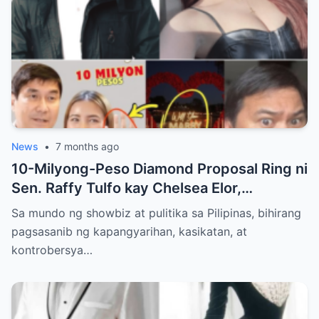
News
•
7 months ago
10-Milyong-Peso Diamond Proposal Ring ni
Sen. Raffy Tulfo kay Chelsea Elor,
Nagdulot ng Kontrobersiya sa Pulitika at
Sa mundo ng showbiz at pulitika sa Pilipinas, bihirang
Showbiz
pagsasanib ng kapangyarihan, kasikatan, at
kontrobersya…