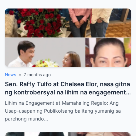
News
•
7 months ago
Sen. Raffy Tulfo at Chelsea Elor, nasa gitna
ng kontrobersyal na lihim na engagement
at mamahaling regalo—galit si
Lihim na Engagement at Mamahaling Regalo: Ang
Congresswoman Joselyn Tulfo, pinuno ng
Usap-usapan ng PublikoIsang balitang yumanig sa
usap-usapan sa showbiz at pulitika
parehong mundo…