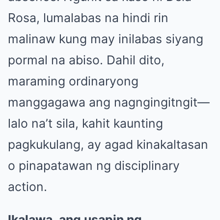
Rosa, lumalabas na hindi rin
malinaw kung may inilabas siyang
pormal na abiso. Dahil dito,
maraming ordinaryong
manggagawa ang nagngingitngit—
lalo na’t sila, kahit kaunting
pagkukulang, ay agad kinakaltasan
o pinapatawan ng disciplinary
action.
Ikalawa, ang usapin ng