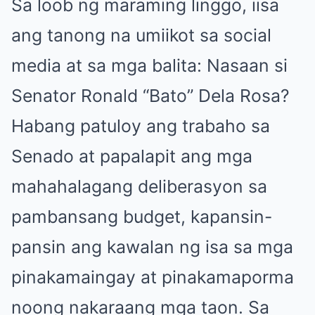
Sa loob ng maraming linggo, iisa
ang tanong na umiikot sa social
media at sa mga balita: Nasaan si
Senator Ronald “Bato” Dela Rosa?
Habang patuloy ang trabaho sa
Senado at papalapit ang mga
mahahalagang deliberasyon sa
pambansang budget, kapansin-
pansin ang kawalan ng isa sa mga
pinakamaingay at pinakamaporma
noong nakaraang mga taon. Sa