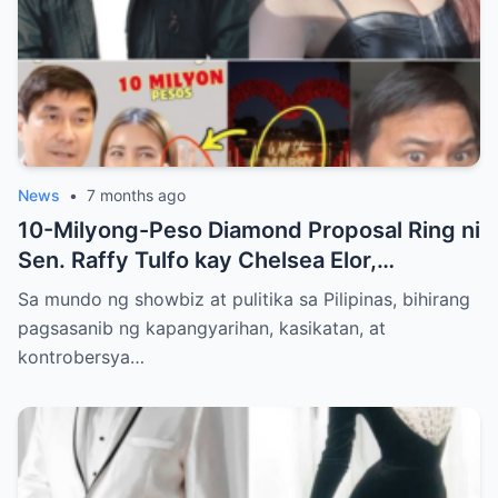
News
•
7 months ago
10-Milyong-Peso Diamond Proposal Ring ni
Sen. Raffy Tulfo kay Chelsea Elor,
Nagdulot ng Kontrobersiya sa Pulitika at
Sa mundo ng showbiz at pulitika sa Pilipinas, bihirang
Showbiz
pagsasanib ng kapangyarihan, kasikatan, at
kontrobersya…