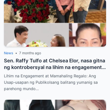
News
•
7 months ago
Sen. Raffy Tulfo at Chelsea Elor, nasa gitna
ng kontrobersyal na lihim na engagement
at mamahaling regalo—galit si
Lihim na Engagement at Mamahaling Regalo: Ang
Congresswoman Joselyn Tulfo, pinuno ng
Usap-usapan ng PublikoIsang balitang yumanig sa
usap-usapan sa showbiz at pulitika
parehong mundo…