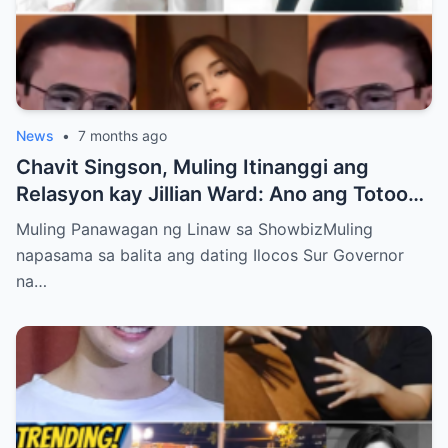
News
•
7 months ago
Chavit Singson, Muling Itinanggi ang
Relasyon kay Jillian Ward: Ano ang Totoo
sa Lumalalang Chismis sa Social Media?
Muling Panawagan ng Linaw sa ShowbizMuling
napasama sa balita ang dating Ilocos Sur Governor
na…