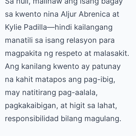
Sa huli, malinaw ang isang bagay
sa kwento nina Aljur Abrenica at
Kylie Padilla—hindi kailangang
manatili sa isang relasyon para
magpakita ng respeto at malasakit.
Ang kanilang kwento ay patunay
na kahit matapos ang pag-ibig,
may natitirang pag-aalala,
pagkakaibigan, at higit sa lahat,
responsibilidad bilang magulang.