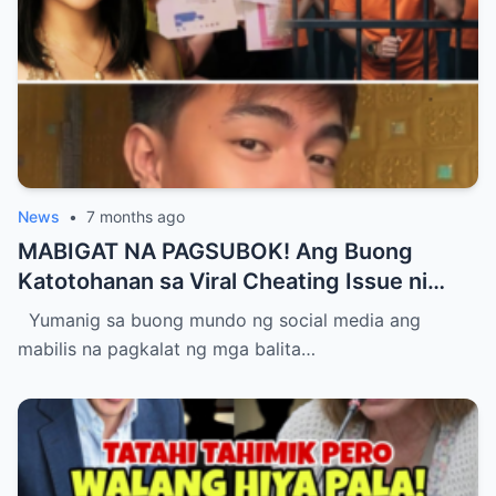
News
•
7 months ago
MABIGAT NA PAGSUBOK! Ang Buong
Katotohanan sa Viral Cheating Issue ni
Lean de Guzman at ang Posibleng
Yumanig sa buong mundo ng social media ang
Pagkakakulong ni Vinz Jimenez
mabilis na pagkalat ng mga balita…