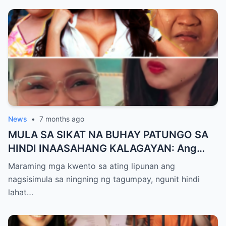
News
•
7 months ago
MULA SA SIKAT NA BUHAY PATUNGO SA
HINDI INAASAHANG KALAGAYAN: Ang
Nakakaantig na Transpormasyon na
Maraming mga kwento sa ating lipunan ang
Gumulantang sa Publiko
nagsisimula sa ningning ng tagumpay, ngunit hindi
lahat…